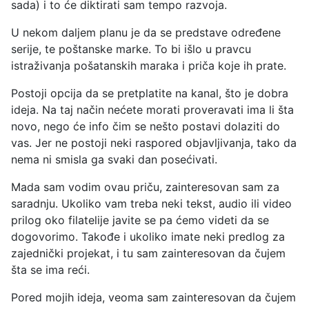
sada) i to će diktirati sam tempo razvoja.
U nekom daljem planu je da se predstave određene
serije, te poštanske marke. To bi išlo u pravcu
istraživanja pošatanskih maraka i priča koje ih prate.
Postoji opcija da se pretplatite na kanal, što je dobra
ideja. Na taj način nećete morati proveravati ima li šta
novo, nego će info čim se nešto postavi dolaziti do
vas. Jer ne postoji neki raspored objavljivanja, tako da
nema ni smisla ga svaki dan posećivati.
Mada sam vodim ovau priču, zainteresovan sam za
saradnju. Ukoliko vam treba neki tekst, audio ili video
prilog oko filatelije javite se pa ćemo videti da se
dogovorimo. Takođe i ukoliko imate neki predlog za
zajednički projekat, i tu sam zainteresovan da čujem
šta se ima reći.
Pored mojih ideja, veoma sam zainteresovan da čujem