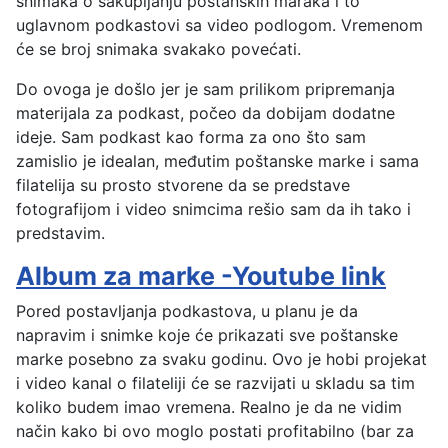
snimaka o sakupljanju poštanskih maraka i to
uglavnom podkastovi sa video podlogom. Vremenom
će se broj snimaka svakako povećati.
Do ovoga je došlo jer je sam prilikom pripremanja
materijala za podkast, počeo da dobijam dodatne
ideje. Sam podkast kao forma za ono što sam
zamislio je idealan, međutim poštanske marke i sama
filatelija su prosto stvorene da se predstave
fotografijom i video snimcima rešio sam da ih tako i
predstavim.
Album za marke -Youtube link
Pored postavljanja podkastova, u planu je da
napravim i snimke koje će prikazati sve poštanske
marke posebno za svaku godinu. Ovo je hobi projekat
i video kanal o filateliji će se razvijati u skladu sa tim
koliko budem imao vremena. Realno je da ne vidim
način kako bi ovo moglo postati profitabilno (bar za